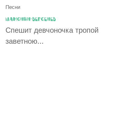
Песни
Шамонин-Версенев
Спешит девчоночка тропой
заветною...