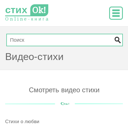
стих
Ok!
O
n
l
i
n
e
-
к
н
и
г
а
Видео-стихи
Смотреть видео стихи
Стихи о любви