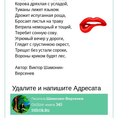
Корова дряхлая с усладой,
Туманы лижет языком.
Дрожит испуганная роща,
Бросает листья на траву
Ветрила немощный и тощий,
Теребит сонную сову.
Угрюмый вечер у дороги,
Глядит с грустинкою окрест,
Трещат без устали сороки,
Вороны криком будят лес.
Автор: Виктор Шамонин-
Версенев
Шамонин-Версенев
Писатель:
Online-книга
545
StihOk.Ru