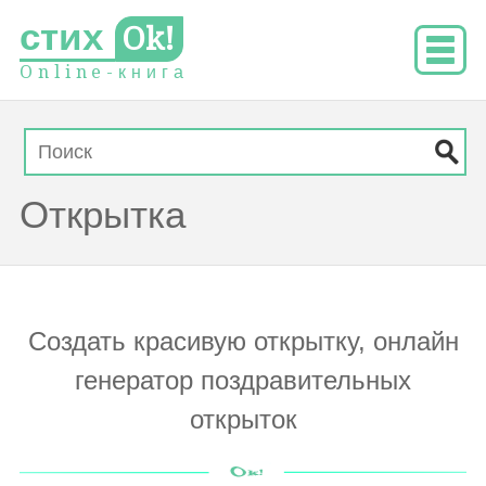
стих
Ok!
O
n
l
i
n
e
-
к
н
и
г
а
Открытка
Создать красивую открытку, онлайн
генератор поздравительных
открыток