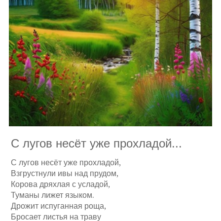
С лугов несёт уже прохладой...
С лугов несёт уже прохладой,
Взгрустнули ивы над прудом,
Корова дряхлая с усладой,
Туманы лижет языком.
Дрожит испуганная роща,
Бросает листья на траву