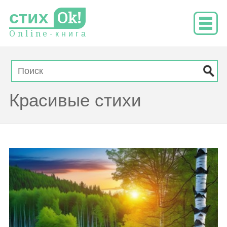
стих
Ok!
O
n
l
i
n
e
-
к
н
и
г
а
Красивые стихи