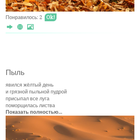
Воспоминанья оживив,
Оставлять комментарии могут только
Оставив под ненастным сводом
авторизированные
пользователи
Понравилось: 2
Ok!
Осеннего дождя мотив.
Θ 2024-08-28
Оставлять комментарии могут только
авторизированные
пользователи
Пыль
­явился жёлтый день
и грязной пыльной пудрой
присыпал все луга
поморщилась листва
Показать полностью...
а небо набекрень
сбив спутанные кудри
в засаленных шелках
как пьяная вдова