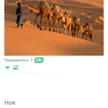
вот в Каракумах пыль
промчится ураганом
солёные пески
ударят по лицу
зной высушит ковыль
и новые барханы
всем картам вопреки
до новых бурь уснут
аллах зажжёт костёр
на чистом синем небе
Понравилось: 3
Ok!
уймётся бискунак
вернёт на землю прах
и золотой ковёр
с подножия на гребень
пройдёт лишь тот смельчак
кому неведом страх
Θ 2024-08-08
Нож