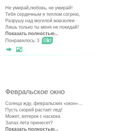
Θ 2025-04-09
Не умирай,любовь, не умирай!
Тебя сердечным я теплом согрею,
Разрушу над могилой мавзолеи -
Лишь только ты меня не покидай!
Показать полностью...
Оставлять комментарии могут только
Не исчезай, любовь моя, гори!
Понравилось: 3
Ok!
авторизированные
пользователи
Зажгись в душе весенним нежным чувством
И в непогоду на рассвете тусклом
Желанье счастья снова подари!
Вдруг,осветив природы благодать,
Наполни тело страсти сладким соком;
Забыв про жизни строгие уроки,
Февральское окно
Я призрак счастья снова стану ждать.
Солнца жду, февральских «окон»…
И пылкой страсти тоненький росток
Пусть скорей растает лед!
Пусть алой розой расцветёт меж строк!
Может, ветерок с наскока
Θ 2025-04-09
Запах лета принесет?
Показать полностью...
Жду у своего окошка,