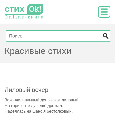
стих
Ok!
O
n
l
i
n
e
-
к
н
и
г
а
Красивые стихи
Лиловый вечер
Закончил шумный день закат лиловый-
На горизонте луч ещё дрожал.
Надеялась на шанс я бестолковый,