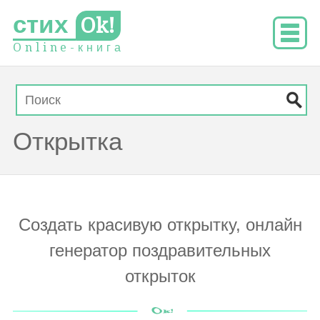
стих
Ok!
O
n
l
i
n
e
-
к
н
и
г
а
Открытка
Создать красивую открытку, онлайн
генератор поздравительных
открыток