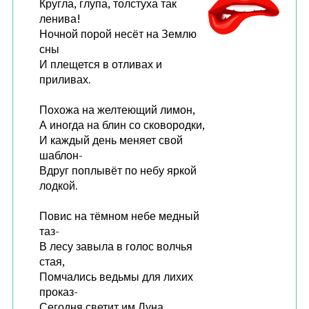
Кругла, глупа, толстуха так
ленива!
Ночной порой несёт на Землю
сны
И плещется в отливах и
приливах.
Похожа на желтеющий лимон,
А иногда на блин со сковородки,
И каждый день меняет свой
шаблон-
Вдруг поплывёт по небу яркой
лодкой.
Повис на тёмном небе медный
таз-
В лесу завыла в голос волчья
стая,
Помчались ведьмы для лихих
проказ-
Сегодня светит им Луна