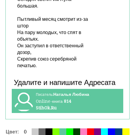
большая.
Пытливый месяц смотрит из-за
штор
На пару молодых, что спят в
объятьях.
Он заступил в ответственный
дозор,
Скрепив союз серебряной
печатью.
Наталья Любина
Писатель:
Online-книга
814
StihOk.Ru
Цвет:
0