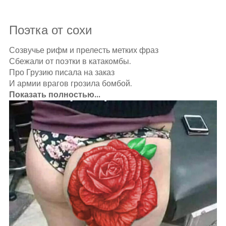
Поэтка от сохи
Созвучье рифм и прелесть метких фраз
Сбежали от поэтки в катакомбы.
Про Грузию писала на заказ
И армии врагов грозила бомбой.
Показать полностью...
В стихах поэтке равных не сыскать,
С топориком она врагов громила.
В солдатских сапогах месила грязь,
А о диване уж давно забыла.
Сыскала славу, но совсем в ином,
Поесть любила после всех скандалов.
Пусть сиська мокнет в чугунке с борщом,
Закусит дама блюдо смачным салом.
Вареники пойдут за гарбузом...