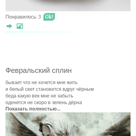
Понравилось: 3
Ok!
Оставлять комментарии могут только
авторизированные
пользователи
Февральский сплин
бывает что не хочется мне жить
и белый свет становится вдруг чёрным
беда какую век мне не забыть
оденется не скоро в зелень дёрна
Показать полностью...
и гложет мысль что впереди лишь мрак
и счастья никогда я не узнаю
и врёт в бесцветном небе зодиак
ведь молодость Господь не возвращает
февральский сплин всегда мне тяжелей