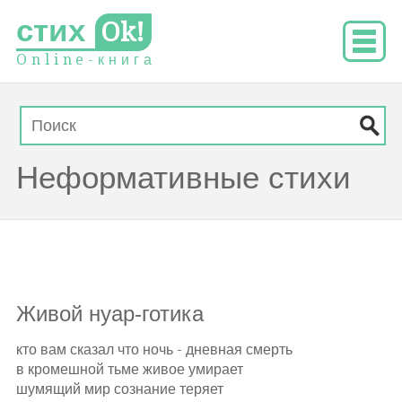
стих
Ok!
O
n
l
i
n
e
-
к
н
и
г
а
Неформативные стихи
Живой нуар-готика
кто вам сказал что ночь - дневная смерть
в кромешной тьме живое умирает
шумящий мир сознание теряет