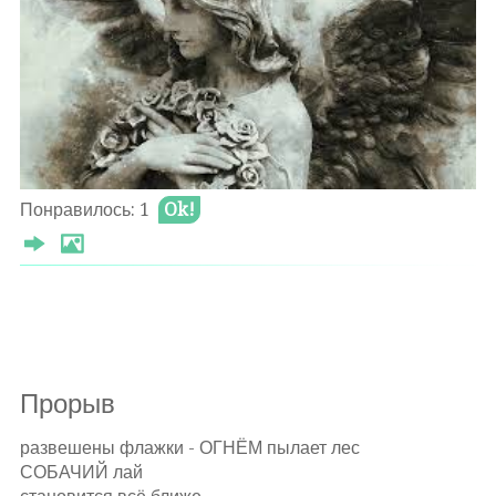
земля в некрозе а снега ждут смерти
понятно что не станет веселей
когда твой путь уже судьбой начертан
и дни в тумане медленно плывут
а ветер носит вонь сырой могилы
с надгробия следы зимы сотрут
вручив кресту букет бумажных лилий
Θ 2022-02-03
Понравилось: 1
Ok!
Оставлять комментарии могут только
авторизированные
пользователи
Прорыв
развешены флажки - ОГНЁМ пылает лес
СОБАЧИЙ лай