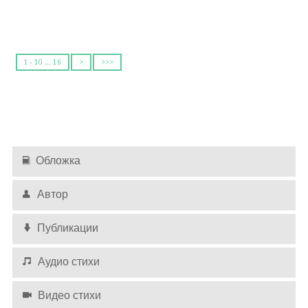
Стал бесполезен крупный капитал-
Ему не изменить судьбы законы.
Θ 2020-12-24
1 - 10 ... 16
>
>>>
Оставлять комментарии могут только
авторизированные
пользователи
Обложка
Автор
Публикации
Аудио стихи
Видео стихи