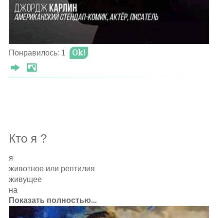
Понравилось: 1
Ok!
Кто я ?
я
животное или рептилия
живущее
на
Показать полностью...
планете
ищущее вечно еду и рай среди