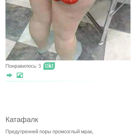
Трусов в продаже нет её размера.
Но поэтесса дока даже в том,
Когда и с чем галушки есть к примеру.
Права поэтка - быть ей на войне
И стать защитой для бойцов в окопе.
Ведь превзошла она броню вдвойне,
И Грады не пробьют такую ж.пу.
Θ 2021-04-30
Понравилось: 3
Ok!
Оставлять комментарии могут только
авторизированные
пользователи
Катафалк
Предутренней поры промозглый мрак,