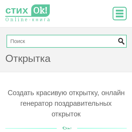
стих
Ok!
O
n
l
i
n
e
-
к
н
и
г
а
Открытка
Создать красивую открытку, онлайн
генератор поздравительных
открыток