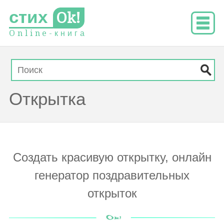
стих
Ok!
O
n
l
i
n
e
-
к
н
и
г
а
Открытка
Создать красивую открытку, онлайн
генератор поздравительных
открыток