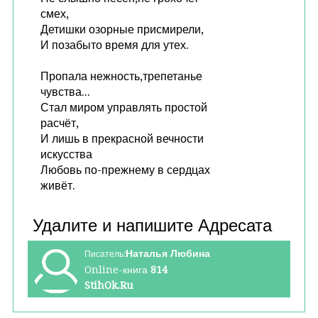
смех,
Детишки озорные присмирели,
И позабыто время для утех.
Пропала нежность,трепетанье
чувства...
Стал миром управлять простой
расчёт,
И лишь в прекрасной вечности
искусства
Любовь по-прежнему в сердцах
живёт.
Наталья Любина
Писатель:
Online-книга
814
StihOk.Ru