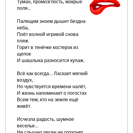
Туман, промозглость, мокрые
поля...
Палящим зноем дышит бездна
неба,
Поёт волной игривой снова
пляж.
Горит в тенёчке костерок из
щепок
И шашлыка разносится купаж.
Всё как всегда... Ласкает мягкий
воздух,
Но чувствуется времени налёт,
И жизнь напоминает о погостах
Всем тем, кто на земле ещё
живёт.
Исчезла радость, шумное
веселье...
Не слышно песен,не грохочет