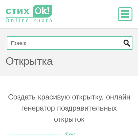
стих
Ok!
O
n
l
i
n
e
-
к
н
и
г
а
Открытка
Создать красивую открытку, онлайн
генератор поздравительных
открыток