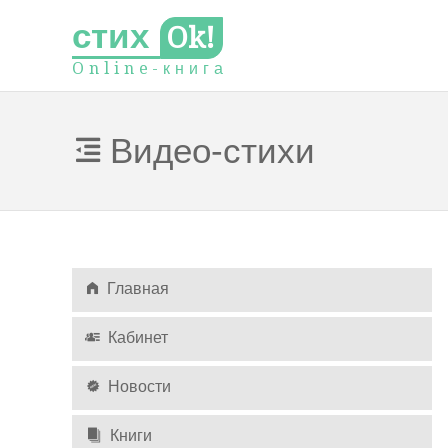
стих
Ok!
O
n
l
i
n
e
-
к
н
и
г
а
Видео-стихи
Главная
Кабинет
Новости
Книги