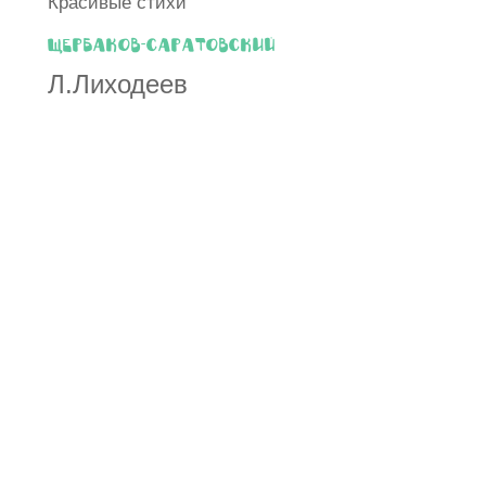
Красивые стихи
Щербаков-Саратовский
Л.Лиходеев