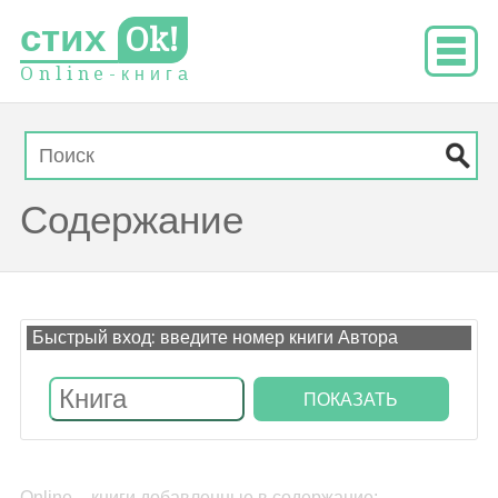
стих
Ok!
O
n
l
i
n
e
-
к
н
и
г
а
Содержание
Быстрый вход: введите номер книги Автора
Online – книги добавленные в содержание: