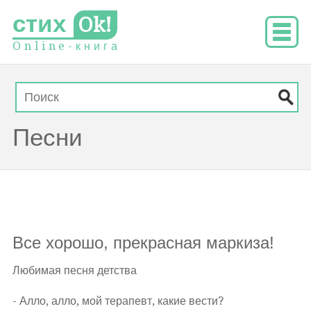
стих
Ok!
O
n
l
i
n
e
-
к
н
и
г
а
Песни
Все хорошо, прекрасная маркиза!
Любимая песня детства
- Алло, алло, мой терапевт, какие вести?