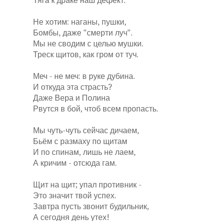
Тяга к драке наш дефект.
Не хотим: наганы, пушки,
Бомбы, даже "смерти луч".
Мы не сводим с целью мушки.
Треск щитов, как гром от туч.
Меч - не меч: в руке дубина.
И откуда эта страсть?
Даже Вера и Полина
Рвутся в бой, чтоб всем пропасть.
Мы чуть-чуть сейчас дичаем,
Бьём с размаху по щитам
И по спинам, лишь не лаем,
А кричим - отсюда гам.
Щит на щит; упал противник -
Это значит твой успех.
Завтра пусть звонит будильник,
А сегодня день утех!