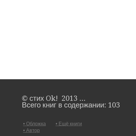
© стих Ok! 2013 ...
Всего книг в содержании: 103
• Обложка
• Ещё книги
• Автор