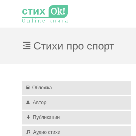
стих
Ok!
O
n
l
i
n
e
-
к
н
и
г
а
Стихи про спорт
Обложка
Автор
Публикации
Аудио стихи