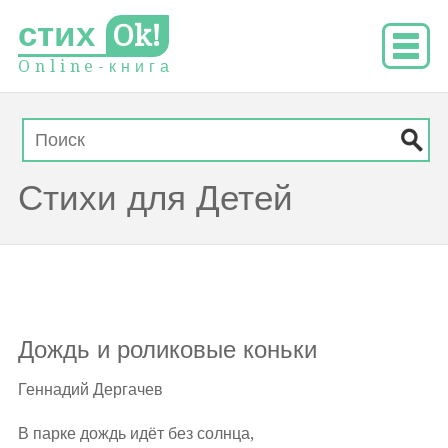
стих
Ok!
O
n
l
i
n
e
-
к
н
и
г
а
Стихи для Детей
Дождь и роликовые коньки
Геннадий Дергачев
В парке дождь идёт без солнца,