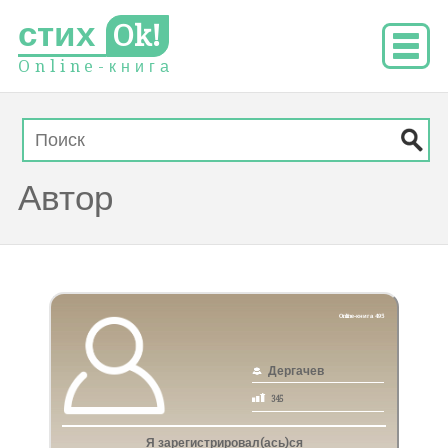
стих
Ok!
O
n
l
i
n
e
-
к
н
и
г
а
Автор
Online-книга 495
Дергачев
345
Я зарегистрировал(ась)ся