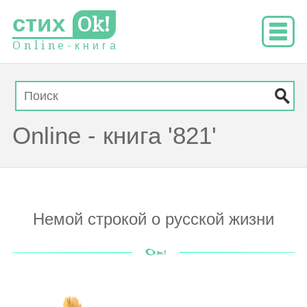
стих
Ok!
O
n
l
i
n
e
-
к
н
и
г
а
Online - книга '821'
Немой строкой о русской жизни