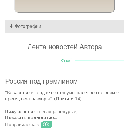
Фотографии
Лента новостей Автора
Россия под гремлином
"Коварство в сердце его: он умышляет зло во всякое
время, сеет раздоры". (Притч. 6:14)
Вижу чёрствость и лица понурые,
Показать полностью...
И за радужкой глаз темноту:
То Россия под гремлином хмурая,
Понравилось: 5
Ok!