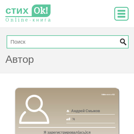
стих
Ok!
O
n
l
i
n
e
-
к
н
и
г
а
Автор
Online-книга 821
Андрей Смыков
74
Я зарегистрировал(ась)ся