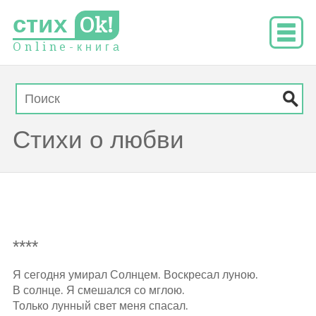
стих
Ok!
O
n
l
i
n
e
-
к
н
и
г
а
Стихи о любви
****
Я сегодня умирал Солнцем. Воскресал луною.
В солнце. Я смешался со мглою.
Только лунный свет меня спасал.