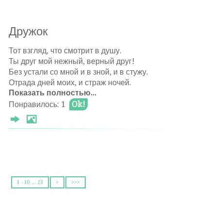
Дружок
Оставлять комментарии могут только
Тот взгляд, что смотрит в душу.
авторизированные
пользователи
Ты друг мой нежный, верный друг!
Без устали со мной и в зной, и в стужу.
Отрада дней моих, и страж ночей.
Показать полностью...
Я знаю не предашь,
Понравилось: 1
Ok!
И верностью своей всегда поддержишь.
Под звонкий лай
Бежим мы скрозь года.
Ты был со мной всегда-
Надёжный, смелый, лучший!
Опора. Преданность.
1 - 10 ... 23
>
>>>
И дружба на века!
Θ 2024-12-31