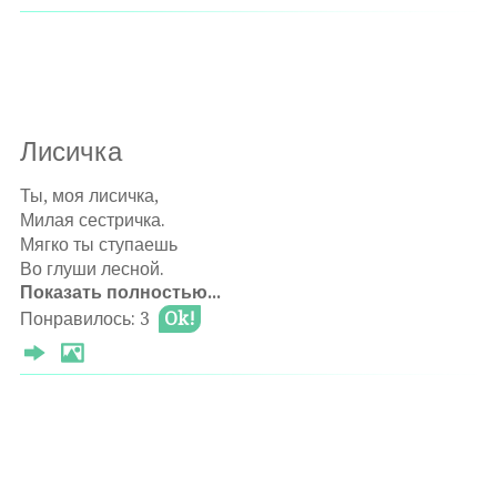
Лисичка
Ты, моя лисичка,
Милая сестричка.
Мягко ты ступаешь
Во глуши лесной.
Показать полностью...
Дружишь ты с совою,
Понравилось: 3
Ok!
Мудрой и большою.
И барсук мохнатый
Делится норой.
Про все тропы знаешь
И везде бываешь.
Горы не помеха,