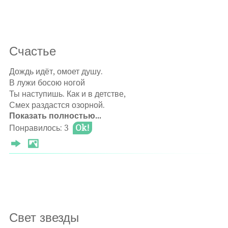
Θ 2025-01-06
Счастье
Оставлять комментарии могут только
Дождь идёт, омоет душу.
авторизированные
пользователи
В лужи босою ногой
Ты наступишь. Как и в детстве,
Смех раздастся озорной.
Показать полностью...
Сколько б не было печали,
Понравилось: 3
Ok!
И тревог уже не счесть.
Ты тоску не замечаешь,
Только радость в сердце есть.
Ветер гонит в небе тучки.
Неба проблеск. Солнца луч.
Россыпь блеска на листочках.
Свет звезды
Есть у счастья только путь.