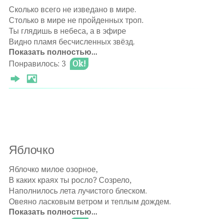
Θ 2025-01-04
Сколько всего не изведано в мире.
Столько в мире не пройденных троп.
Ты глядишь в небеса, а в эфире
Видно пламя бесчисленных звёзд.
Показать полностью...
Оставлять комментарии могут только
Ты утонешь пытаясь постичь их.
Понравилось: 3
Ok!
авторизированные
пользователи
Свет так ярок, и так же далек,
И огонь их тебя не согреет.
Чувствуешь, как одинок.
Под ногами трава сменит слякоть,
День за днём пролетели года.
Свет далёкой звёзды так же ярок
Яблочко
И проник он в тебя навсегда.
Θ 2025-01-03
Яблочко милое озорное,
В каких краях ты росло? Созрело,
Наполнилось лета лучистого блеском.
Овеяно ласковым ветром и теплым дождем.
Показать полностью...
Оставлять комментарии могут только