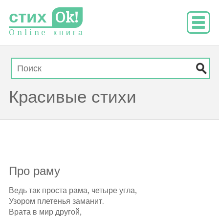
стих
Ok!
O
n
l
i
n
e
-
к
н
и
г
а
Красивые стихи
Про раму
Ведь так проста рама, четыре угла,
Узором плетенья заманит.
Врата в мир другой,