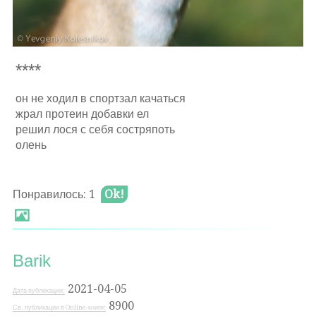
****
он не ходил в спортзал качаться
жрал протеин добавки ел
решил лося с себя состряпоть
олень
Понравилось: 1
Ok!
Barik
2021-04-05
Дата публикации:
8900
Св. публикации в Online-книги: