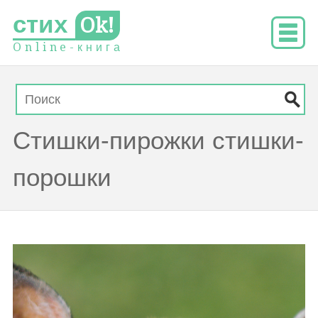
стих
Ok!
O
n
l
i
n
e
-
к
н
и
г
а
Стишки-пирожки стишки-
порошки