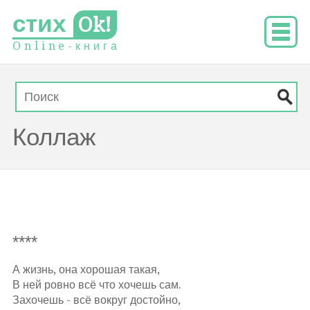
стих
Ok!
O
n
l
i
n
e
-
к
н
и
г
а
Коллаж
****
А жизнь, она хорошая такая,
В ней ровно всё что хочешь сам.
Захочешь - всё вокруг достойно,