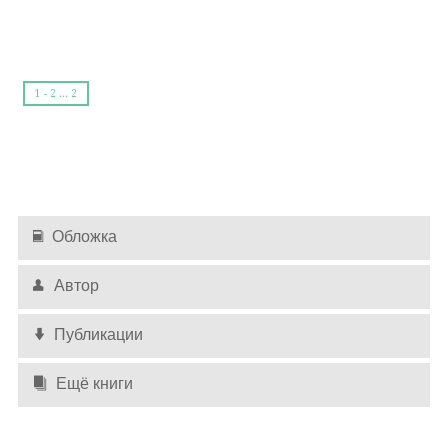
о том что я хороший парень
есть сердце тоже у меня
о том что очень одинокий
1 - 2 ... 2
беда
и в одиночестве унылом
все мысли только о тебе
тебя уже поцеловал я
везде
Обложка
сижу и жду когда ответит
как вечность время не идет
Автор
ну почему когда вот надо
не прет
Публикации
ну ладно раз ты так со мною
Ещё книги
и я тогда не буду брать
да и вообще пошло все в жопу
я спать