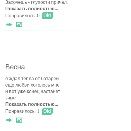
Захочешь - глупости причал.
Показать полностью...
И постоянно натыкаюсь,
Понравилось: 0
Ok!
Когда плывешь, а тут причал.
Я дальше, мне сюда не надо!
Съеб@л..
Θ 2022-02-12
Весна
Оставлять комментарии могут только
я ждал тепла от батареи
авторизированные
пользователи
еще любви хотелось мне
и вот уже конец настанет
зиме
Показать полностью...
в своей руке зажав мабилу
Понравилось: 1
Ok!
сижу лицо серьезное
все чувства выразив красиво
в письме