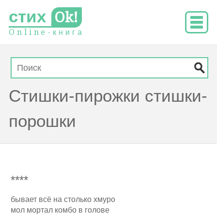
стих
Ok!
O
n
l
i
n
e
-
к
н
и
г
а
Стишки-пирожки стишки-
порошки
****
бывает всё на столько хмуро
мол мортал комбо в голове