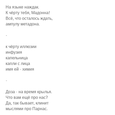
На языке наждак.
К чёрту тебя, Мадонна!
Всё, что осталось ждать,
ампулу метадона.
-
к чёрту иллюзии
инфузия
капельница
капли с лица
имя ей - химия
-
Доза - на время крылья.
Что вам ещё про нас?
Да, так бывает, клинит
мыслями про Парнас.