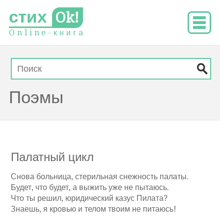
стих
Ok!
O
n
l
i
n
e
-
к
н
и
г
а
Поэмы
Палатный цикл
Снова больница, стерильная снежность палаты.
Будет, что будет, а выжить уже не пытаюсь.
Что ты решил, юридический казус Пилата?
Знаешь, я кровью и телом твоим не питаюсь!