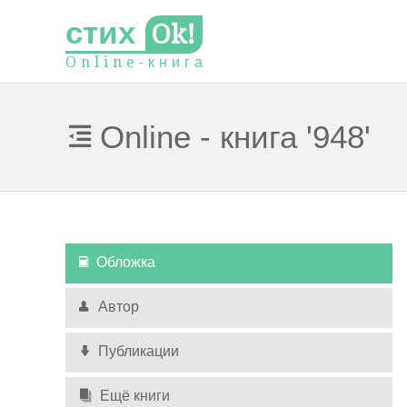
стих
Ok!
O
n
l
i
n
e
-
к
н
и
г
а
Online - книга '948'
Обложка
Автор
Публикации
Ещё книги