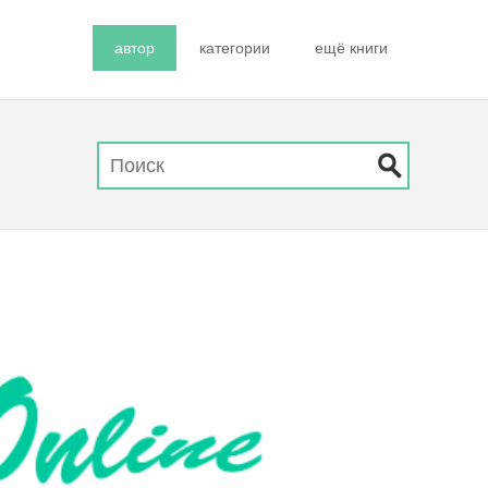
автор
категории
ещё книги