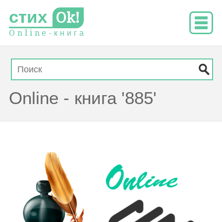
стих
Ok!
O
n
l
i
n
e
-
к
н
и
г
а
Online - книга '885'