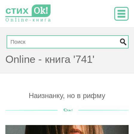
стих
Ok!
O
n
l
i
n
e
-
к
н
и
г
а
Online - книга '741'
Наизнанку, но в рифму