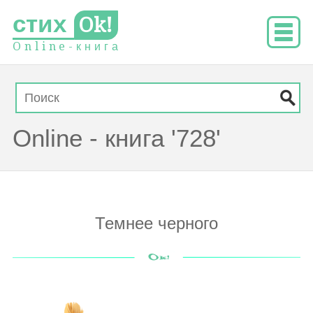
стих
Ok!
O
n
l
i
n
e
-
к
н
и
г
а
Online - книга '728'
Темнее черного