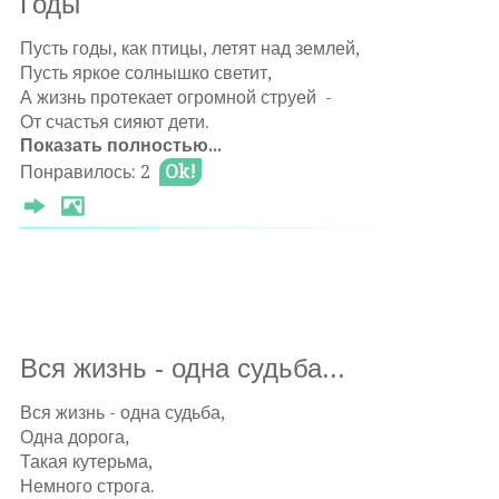
Годы
Такая у нее ведь судьба...
В семье, где нет согласья
Родители, будьте мудрей -
И лишь одно ненастье,
Пусть годы, как птицы, летят над землей,
Не бросайте, своих Вы, детей.
Толку никакого не будет,
Пусть яркое солнышко светит,
По вашей вине не должны -
Пока всех разум не разбудит.
А жизнь протекает огромной струей -
Сиротами оставаться они!!!
Θ 2021-03-30 20:30:31
От счастья сияют дети.
Θ 2021-03-30 20:29:20
Показать полностью...
Θ 2021-03-30 20:20:04
Понравилось: 2
Ok!
Оставлять комментарии могут только
Оставлять комментарии могут только
авторизированные
пользователи
Оставлять комментарии могут только
авторизированные
пользователи
авторизированные
пользователи
Вся жизнь - одна судьба...
Вся жизнь - одна судьба,
Одна дорога,
Такая кутерьма,
Немного строга.