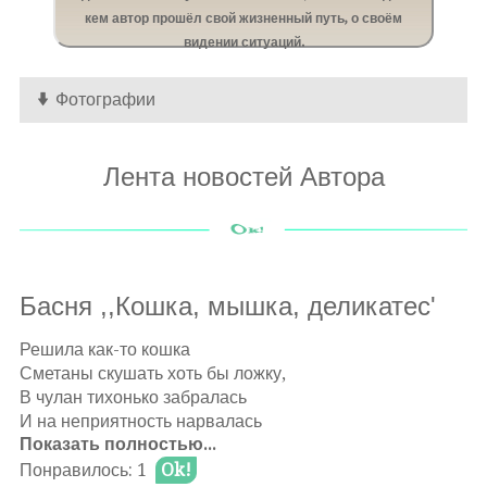
кем автор прошёл свой жизненный путь, о своём
видении ситуаций.
Фотографии
Лента новостей Автора
Басня ,,Кошка, мышка, деликатес'
Решила как-то кошка
Сметаны скушать хоть бы ложку,
В чулан тихонько забралась
И на неприятность нарвалась
Показать полностью...
Едва попав на место
Понравилось: 1
Ok!