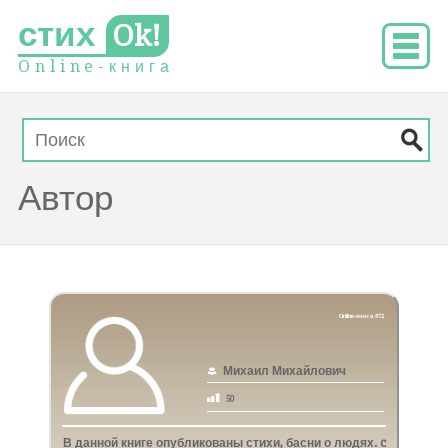
стих
Ok!
O
n
l
i
n
e
-
к
н
и
г
а
Автор
Online-книга 872
Михаил Михайлович
50
В данной книге опубликованы стихи, басни о людях. c