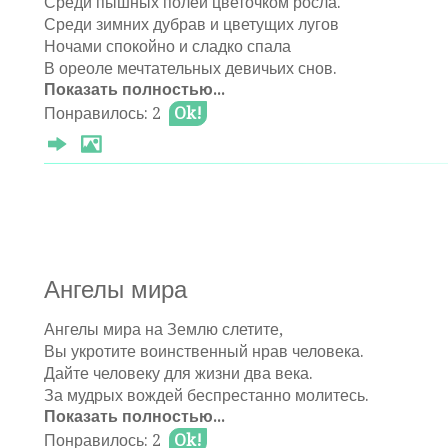
Среди пышных полей цветочком росла.
Среди зимних дубрав и цветущих лугов
Ночами спокойно и сладко спала
В ореоле мечтательных девичьих снов.
Показать полностью...
Хотела учиться, учителем стать.
Понравилось: 2
Ok!
Любимого парня из армии ждать.
Красивых сынов, дочерей нарожать
И много прекрасного в мире узнать.
Но оборвалась синевы тишина
И, вроде бы, дни как обычно идут.
И война эта, вроде бы тут и не тут.
Ангелы мира
Проклятый осколок унес навсегда
Ангелы мира на Землю слетите,
Её жизнь, мечты, молодые года.
Вы укротите воинственный нрав человека.
Я очень прошу наших солдат,
Дайте человеку для жизни два века.
Тех, что на границе стоят,
За мудрых вождей беспрестанно молитесь.
Отомстить за погибших детей.
Показать полностью...
А наша планета в постоянном движении.
Украинских и русских малышей - сынков и дочерей.
Кружится под музыку вселенских ветров.
Понравилось: 2
Ok!