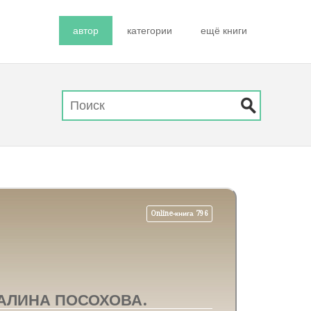
автор
категории
ещё книги
Online-книга 796
АЛИНА ПОСОХОВА.