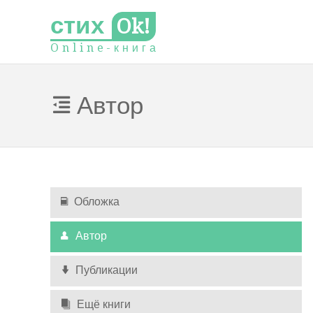
стих
Ok!
O
n
l
i
n
e
-
к
н
и
г
а
Автор
Обложка
Автор
Публикации
Ещё книги