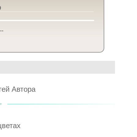
9
--
тей Автора
цветах