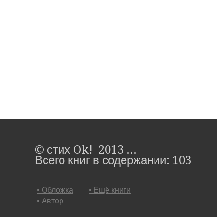
© стих Ok! 2013 ...
Всего книг в содержании: 103
• Обложка
• Ещё книги
• Автор