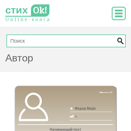
стих
Ok!
O
n
l
i
n
e
-
к
н
и
г
а
Автор
Online-книга 747
Фёдор Марк
6
Начинающий поэт