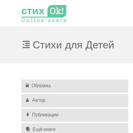
стих
Ok!
O
n
l
i
n
e
-
к
н
и
г
а
Стихи для Детей
Обложка
Автор
Публикации
Ещё книги