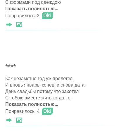
С формами под одеждою
Показать полностью...
Тяжело любить вредную,
На слова и ласки бедную.
Понравилось: 2
Ok!
Тяжело любить жадную
До любви, беспреградную.
Не легко любить что есть,
Но вот вам благая весть
Если может с тобою жить,
Этим надо дорожить!
Θ 2022-02-04
****
Как незаметно год уж пролетел,
И вновь январь, конец, и снова дата.
День свадьбы потому что захотел
Оставлять комментарии могут только
С тобою вместе жить когда-то.
авторизированные
пользователи
Показать полностью...
Мы много прожили уже,
Понравилось: 4
Ok!
И долго продолжать ещё хочу.
А если выкинет нас жизнь на вираже,
То я с тобою вместе полечу.