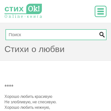
стих
Ok!
O
n
l
i
n
e
-
к
н
и
г
а
Стихи о любви
****
Хорошо любить красивую
Не злобливую, не спесивую.
Хорошо любить нежную,