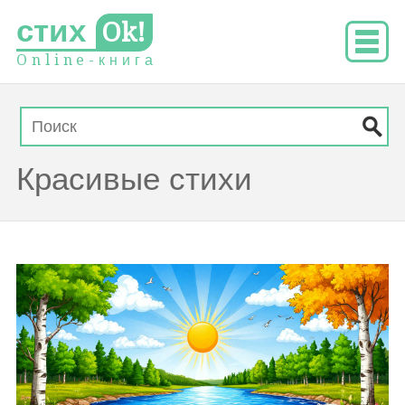
стих
Ok!
O
n
l
i
n
e
-
к
н
и
г
а
Красивые стихи