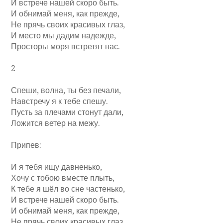
И встрече нашей скоро быть.
И обнимай меня, как прежде,
Не прячь своих красивых глаз,
И место мы дадим надежде,
Просторы моря встретят нас.
2
Спеши, волна, ты без печали,
Навстречу я к тебе спешу.
Пусть за плечами стонут дали,
Ложится ветер на межу.
Припев:
И я тебя ищу давненько,
Хочу с тобою вместе плыть,
К тебе я шёл во сне частенько,
И встрече нашей скоро быть.
И обнимай меня, как прежде,
Не прячь своих красивых глаз,