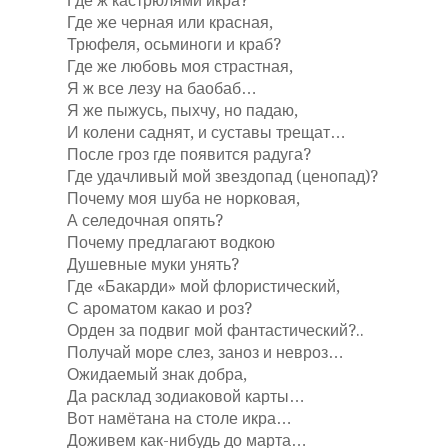
Где ж кастрюлями икра?
Где же черная или красная,
Трюфеля, осьминоги и краб?
Где же любовь моя страстная,
Я ж все лезу на баобаб…
Я же пыжусь, пыхчу, но падаю,
И колени саднят, и суставы трещат…
После гроз где появится радуга?
Где удачливый мой звездопад (ценопад)?
Почему моя шуба не норковая,
А селедочная опять?
Почему предлагают водкою
Душевные муки унять?
Где «Бакарди» мой флористический,
С ароматом какао и роз?
Орден за подвиг мой фантастический?..
Получай море слез, заноз и невроз…
Ожидаемый знак добра,
Да расклад зодиаковой карты…
Вот намётана на столе икра…
Доживем как-нибудь до марта…