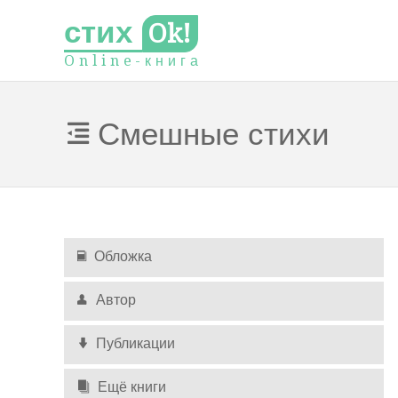
стих
Ok!
O
n
l
i
n
e
-
к
н
и
г
а
Смешные стихи
Обложка
Автор
Публикации
Ещё книги