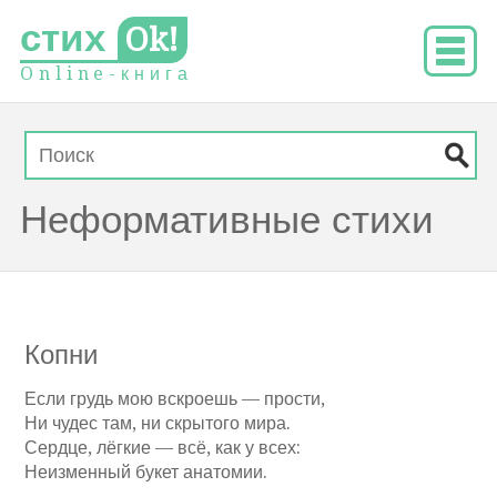
стих
Ok!
O
n
l
i
n
e
-
к
н
и
г
а
Неформативные стихи
Копни
Если грудь мою вскроешь — прости,
Ни чудес там, ни скрытого мира.
Сердце, лёгкие — всё, как у всех:
Неизменный букет анатомии.