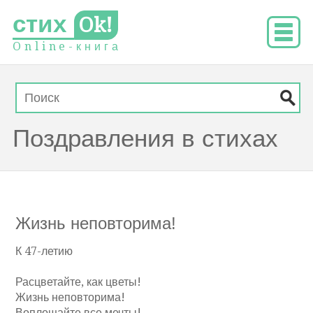
стих
Ok!
O
n
l
i
n
e
-
к
н
и
г
а
Поздравления в стихах
Жизнь неповторима!
К 47-летию
Расцветайте, как цветы!
Жизнь неповторима!
Воплощайте все мечты!