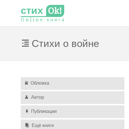
стих
Ok!
O
n
l
i
n
e
-
к
н
и
г
а
Стихи о войне
Обложка
Автор
Публикации
Ещё книги