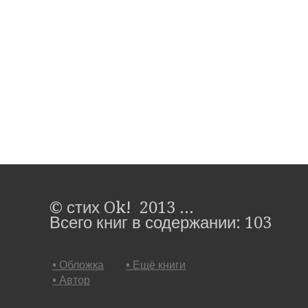
© стих Ok! 2013 ...
Всего книг в содержании: 103
• Обложка
• Ещё книги
• Автор