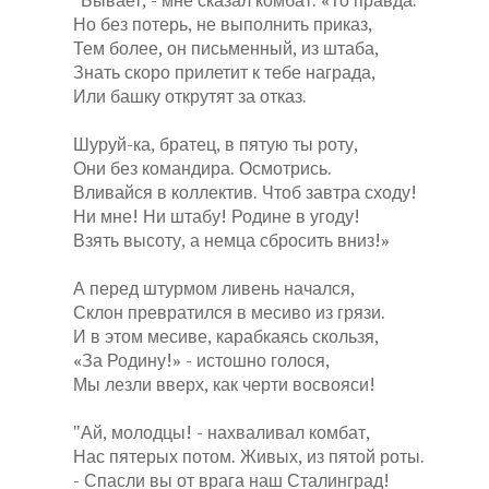
"Бывает, - мне сказал комбат. «То правда.
Но без потерь, не выполнить приказ,
Тем более, он письменный, из штаба,
Знать скоро прилетит к тебе награда,
Или башку открутят за отказ.
Шуруй-ка, братец, в пятую ты роту,
Они без командира. Осмотрись.
Вливайся в коллектив. Чтоб завтра сходу!
Ни мне! Ни штабу! Родине в угоду!
Взять высоту, а немца сбросить вниз!»
А перед штурмом ливень начался,
Склон превратился в месиво из грязи.
И в этом месиве, карабкаясь скользя,
«За Родину!» - истошно голося,
Мы лезли вверх, как черти восвояси!
"Ай, молодцы! - нахваливал комбат,
Нас пятерых потом. Живых, из пятой роты.
- Спасли вы от врага наш Сталинград!