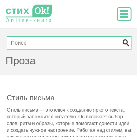
стих
Ok!
O
n
l
i
n
e
-
к
н
и
г
а
Проза
Стиль письма
Стиль письма — это ключ к созданию яркого текста,
который запомнится читателю. Он включает выбор
слов, ритм и образы, которые помогают донести идеи
и создать нужное настроение. Работая над стилем, вы
улучшаете восприятие текста и его выразительность.