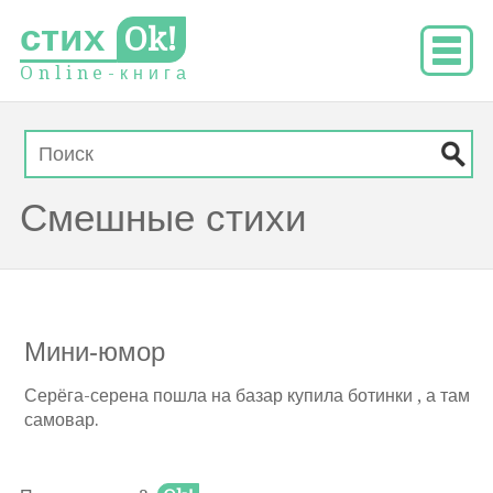
стих
Ok!
O
n
l
i
n
e
-
к
н
и
г
а
Смешные стихи
Мини-юмор
Серёга-серена пошла на базар купила ботинки , а там
самовар.