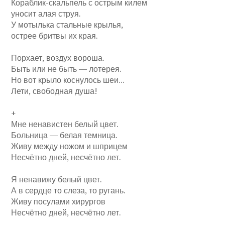
Кораблик-скальпель с острым килем
уносит алая струя.
У мотылька стальные крылья,
острее бритвы их края.
Порхает, воздух вороша.
Быть или не быть — лотерея.
Но вот крыло коснулось шеи...
Лети, свободная душа!
+
Мне ненавистен белый цвет.
Больница — белая темница.
Живу между ножом и шприцем
Несчётно дней, несчётно лет.
Я ненавижу белый цвет.
А в сердце то слеза, то ругань.
Живу посулами хирургов
Несчётно дней, несчётно лет.