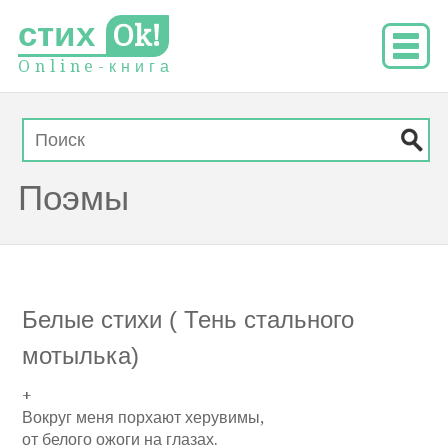
стих
Ok!
O
n
l
i
n
e
-
к
н
и
г
а
Поэмы
Белые стихи ( Тень стального
мотылька)
+
Вокруг меня порхают херувимы,
от белого ожоги на глазах.