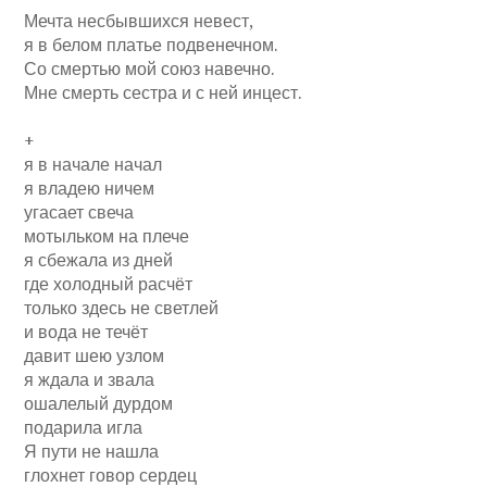
Мечта несбывшихся невест,
я в белом платье подвенечном.
Со смертью мой союз навечно.
Мне смерть сестра и с ней инцест.
+
я в начале начал
я владею ничем
угасает свеча
мотыльком на плече
я сбежала из дней
где холодный расчёт
только здесь не светлей
и вода не течёт
давит шею узлом
я ждала и звала
ошалелый дурдом
подарила игла
Я пути не нашла
глохнет говор сердец