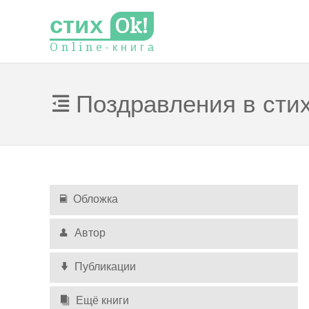
стих
Ok!
O
n
l
i
n
e
-
к
н
и
г
а
Поздравления в сти
Обложка
Автор
Публикации
Ещё книги