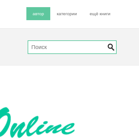
автор
категории
ещё книги