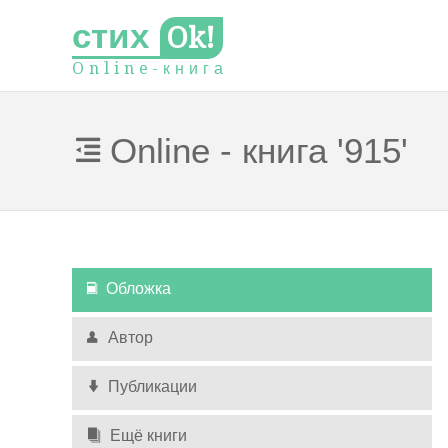
стих
Ok!
O
n
l
i
n
e
-
к
н
и
г
а
Online - книга '915'
Обложка
Автор
Публикации
Ещё книги