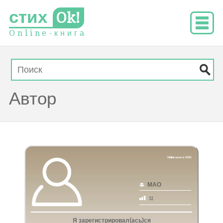
стих
Ok!
O
n
l
i
n
e
-
к
н
и
г
а
Автор
Online-книга 1053
МАО
12
Я зарегистрировал(ась)ся