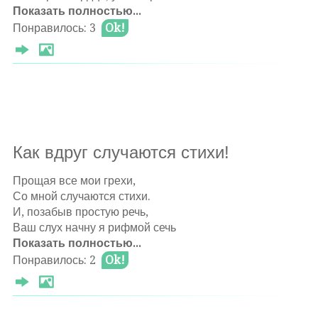
Показать полностью...
Не могут страсти обороть.
Понравилось: 3
Ok!
Недрессировсанным Пегасом
Душа моя увлечена!
Непостижимым Божьим Гласом
Стихийно полнится она!
Θ 2025-05-16 20:31:43
Как вдруг случаются стихи!
Прощая все мои грехи,
Оставлять комментарии могут только
Со мной случаются стихи.
авторизированные
пользователи
И, позабыв простую речь,
Ваш слух начну я рифмой сечь
Показать полностью...
Когда негаданно-нежданно
Спою глаголом Свыше данным!
Понравилось: 2
Ok!
В душе поэзии истоки
Уносят мысли в край далёкий!