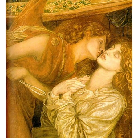
И снова юным обернуться
Без тягот прошлых и обуз,
К весне судьбы своей вернуться
Тогда, чтоб счастьем насладиться,
Не упустить тебя б я смог
Из рук, как дивную ЖАР-ПТИЦУ
Или, как АЛЕНЬКИЙ ЦВЕТОК!
Θ 2025-05-16 20:49:26
Оставлять комментарии могут только
авторизированные
пользователи