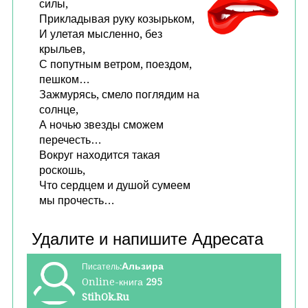
силы,
Прикладывая руку козырьком,
И улетая мысленно, без
крыльев,
С попутным ветром, поездом,
пешком…
Зажмурясь, смело поглядим на
солнце,
А ночью звезды сможем
перечесть…
Вокруг находится такая
роскошь,
Что сердцем и душой сумеем
мы прочесть…
Альзира
Писатель:
Online-книга
295
StihOk.Ru