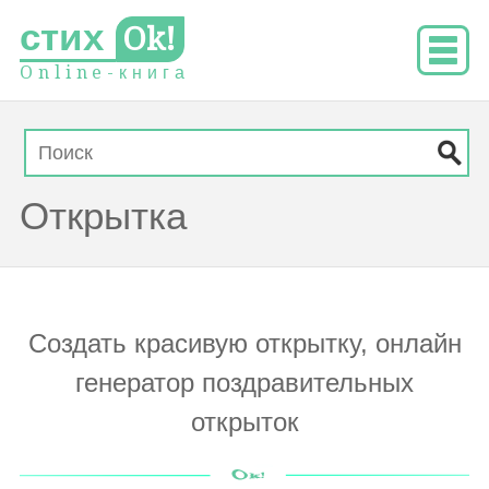
стих
Ok!
O
n
l
i
n
e
-
к
н
и
г
а
Открытка
Создать красивую открытку, онлайн
генератор поздравительных
открыток