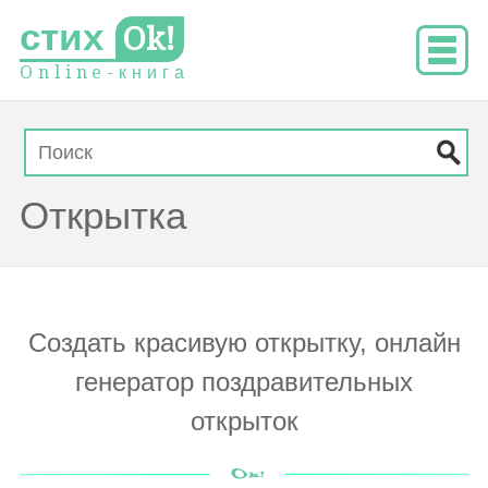
стих
Ok!
O
n
l
i
n
e
-
к
н
и
г
а
Открытка
Создать красивую открытку, онлайн
генератор поздравительных
открыток