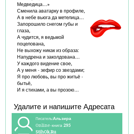
Медведица…»
Сменила аватарку в профиле,
А в небе вьюга да метелица…
Запорошило снегом губы и
глаза,
А чудится, я ведьмой
поцелована,
Не выхожу никак из образа:
Напудрена и заколдована…
У каждого видение свое,
А у меня - зефир со звездами;
Я про любовь, вы про житьё -
бытьё,
И я стихами, а вы прозою…
Альзира
Писатель:
Online-книга
295
StihOk.Ru