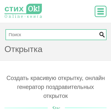
стих
Ok!
O
n
l
i
n
e
-
к
н
и
г
а
Открытка
Создать красивую открытку, онлайн
генератор поздравительных
открыток