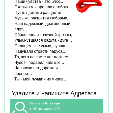
Наши чувства - это блюз…
Сколько мы прошли с тобою -
Пусть цветами расцветет -
Музыка, расшитая любовью, -
Наш надежный, драгоценный
плот…
Сброшенная точечной грозою,
Улыбнувшаяся радуга - дуга…
Солнцем, звездами, луною
Надували страсти паруса…
То, чего на свете нет важнее -
Чудо! - подарил нам Бог…
Человека нет дороже и
роднее…
Ты - мой лучший из миров…
Альзира
Писатель:
Online-книга
295