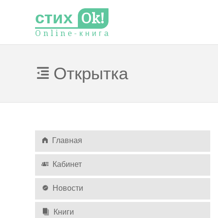
стих
Ok!
O
n
l
i
n
e
-
к
н
и
г
а
Открытка
Главная
Кабинет
Новости
Книги