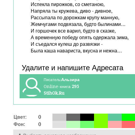
Испекла пирожков, со сметаною,
Напряла ты кружева, диво - дивное,
Рассыпала по дорожкам крупу манную,
Жемчугами подвязала, будто былинами…
И горшочек все варил, будто в сказке,
А временную победу опять одержала зима,
И съедался кулеш до развязки -
Была каша навариста, вкусна и нежна…
Альзира
Писатель:
Online-книга
295
StihOk.Ru
Цвет:
0
Фон:
0