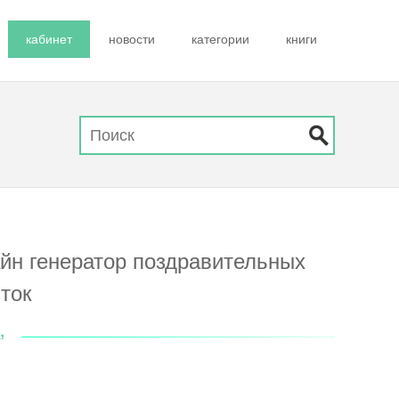
кабинет
новости
категории
книги
айн генератор поздравительных
ток