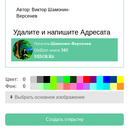
Автор: Виктор Шамонин-
Версенев
Шамонин-Версенев
Писатель:
Online-книга
545
StihOk.Ru
Цвет:
0
Фон:
0
Выбрать основное изображение