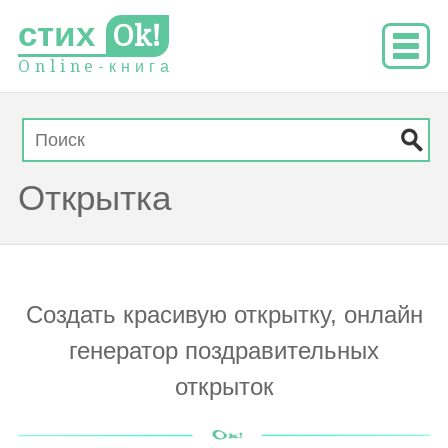
стих
Ok!
O
n
l
i
n
e
-
к
н
и
г
а
Открытка
Создать красивую открытку, онлайн
генератор поздравительных
открыток