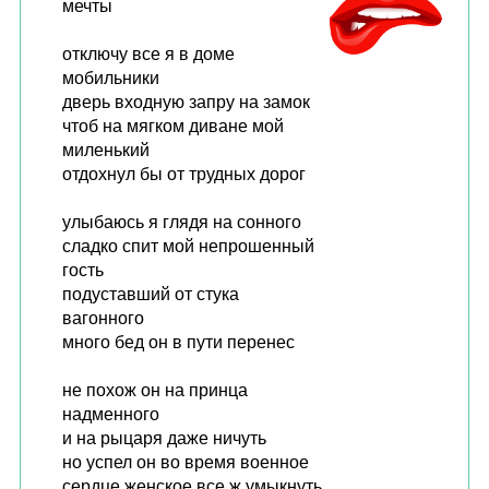
мечты
отключу все я в доме
мобильники
дверь входную запру на замок
чтоб на мягком диване мой
миленький
отдохнул бы от трудных дорог
улыбаюсь я глядя на сонного
сладко спит мой непрошенный
гость
подуставший от стука
вагонного
много бед он в пути перенес
не похож он на принца
надменного
и на рыцаря даже ничуть
но успел он во время военное
сердце женское все ж умыкнуть