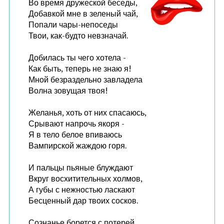
Во время дружеской беседы,
Добавкой мне в зеленый чай,
Попали чары-непоседы
Твои, как-будто невзначай.
Добилась ты чего хотела -
Как быть, теперь не знаю я!
Мной безраздельно завладела
Волна зовущая твоя!
Желанья, хоть от них спасаюсь,
Срывают напрочь якоря -
Я в тело белое впиваюсь
Вампирской жаждою горя.
И пальцы пьяные блуждают
Вкруг восхитительных холмов,
А губы с нежностью ласкают
Бесценный дар твоих сосков.
Сознанье борется с потерей,