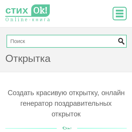
стих
Ok!
O
n
l
i
n
e
-
к
н
и
г
а
Открытка
Создать красивую открытку, онлайн
генератор поздравительных
открыток